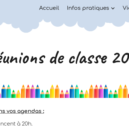
Accueil
Infos pratiques
Vi
ip to main content
Skip to navigat
unions de classe 2
ns vos agendas :
encent à
20h.