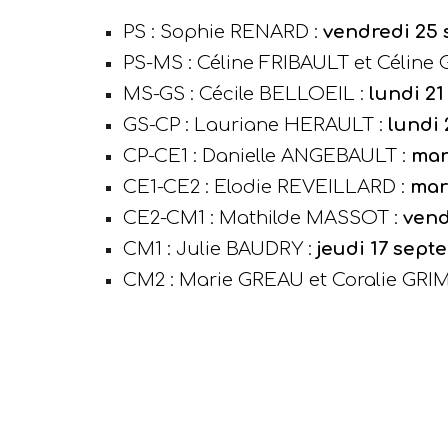
PS : Sophie RENARD :
vendredi 25
PS-MS : Céline FRIBAULT et
Céline
MS-GS : Cécile BELLOEIL :
lundi 2
GS-CP : Lauriane HERAULT :
lundi 
CP-CE1 : Danielle ANGEBAULT :
mar
CE1-CE2 : Elodie REVEILLARD :
mar
CE2-CM1
: Mathilde MASSOT :
vend
CM1 : Julie BAUDRY :
jeudi 1
7
sept
CM2 : Marie GREAU et
Coralie GRI