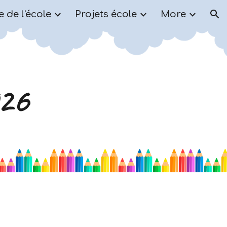
e de l'école
Projets école
More
ion
026