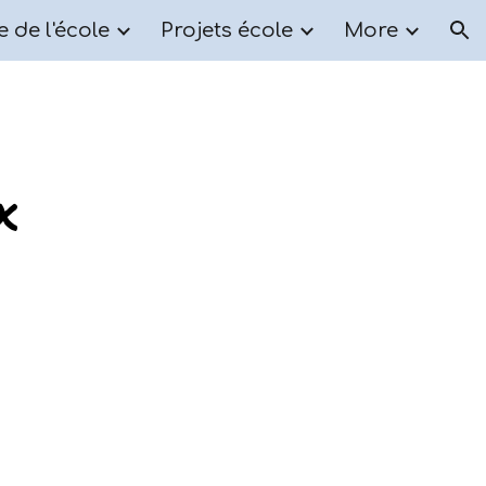
e de l'école
Projets école
More
ion
x