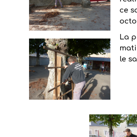
ce s
octo
La p
mati
le s