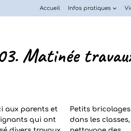
Accueil
Infos pratiques
Vi
ip to main content
Skip to navigat
03. Matinée travau
i aux parents et
Petits bricolages
ignants qui ont
dans les classes,
isé divers travaux
nettoyage des