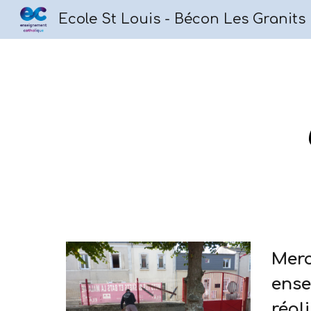
Ecole St Louis - Bécon Les Granits
Sk
Merc
ense
réal