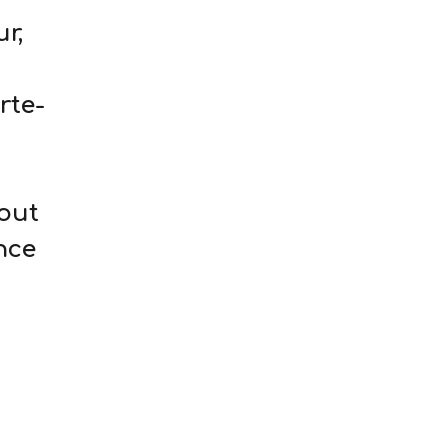
ur,
rte-
tout
nce