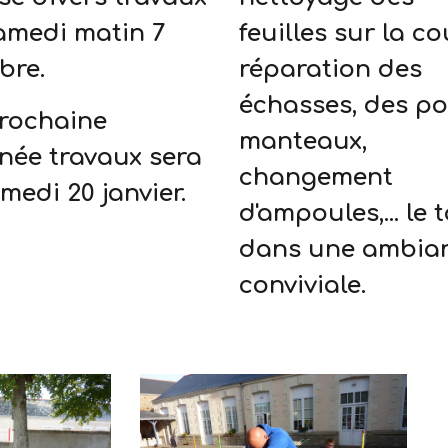
amedi matin 7
feuilles sur la co
bre.
réparation des
échasses, des po
rochaine
manteaux,
née travaux sera
changement
amedi 20 janvier.
d'ampoules,... le 
dans une ambia
conviviale.