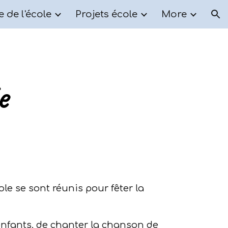
e de l'école
Projets école
More
ion
e
le se sont réunis pour fêter la
s enfants, de chanter la chanson de