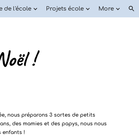
e de l'école
Projets école
More
ion
oël !
e, nous préparons 3 sortes de petits
mans, des mamies et des papys, nous nous
 enfants !