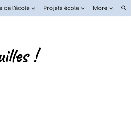
e de l'école
Projets école
More
ion
lles !