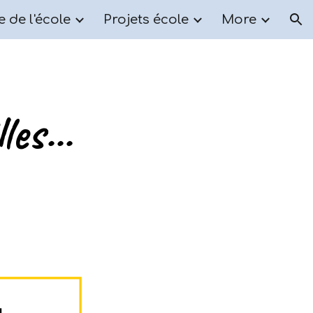
e de l'école
Projets école
More
ion
es...