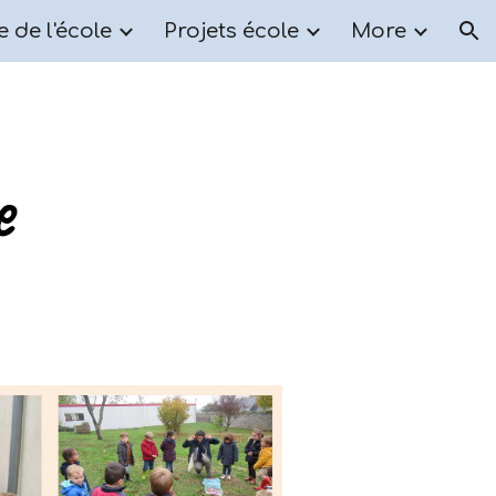
e de l'école
Projets école
More
ion
e