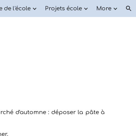
e de l'école
Projets école
More
ion
rché d'automne : déposer la pâte à
er.