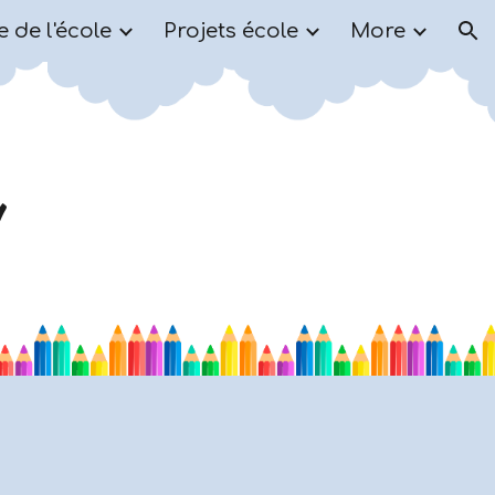
e de l'école
Projets école
More
ion