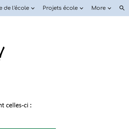
e de l'école
Projets école
More
ion
!