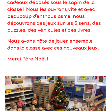
cadeaux déposés sous le sapin de la
classe ! Nous les ouvrons vite et avec
beaucoup d'enthousiasme, nous
découvrons des jeux sur les 5 sens, des
puzzles, des véhicules et des livres.
Nous avons hâte de jouer ensemble
dans la classe avec ces nouveaux jeux.
Merci Père Noël !