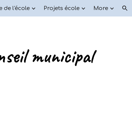
e de l'école
Projets école
More
ion
seil municipal